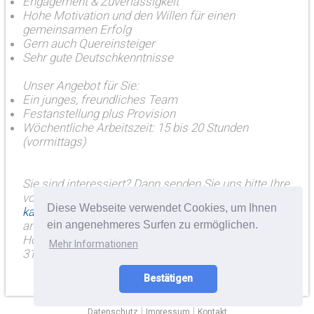
Engagement & Zuverlässigkeit
Hohe Motivation und den Willen für einen
gemeinsamen Erfolg
Gern auch Quereinsteiger
Sehr gute Deutschkenntnisse
Unser Angebot für Sie:
Ein junges, freundliches Team
Festanstellung plus Provision
Wöchentliche Arbeitszeit: 15 bis 20 Stunden
(vormittags)
Sie sind interessiert? Dann senden Sie uns bitte Ihre
vollständigen Bewerbungsunterlagen per Mail an
Diese Webseite verwendet Cookies, um Ihnen
karriere@hoffmann-regio-media.de
oder postalisch
ein angenehmeres Surfen zu ermöglichen.
an:
Hoffmann Regio Media GmbH, Hauptstraße 38A,
Mehr Informationen
31515 Wunstorf
Bestätigen
|
|
Datenschutz
Impressum
Kontakt